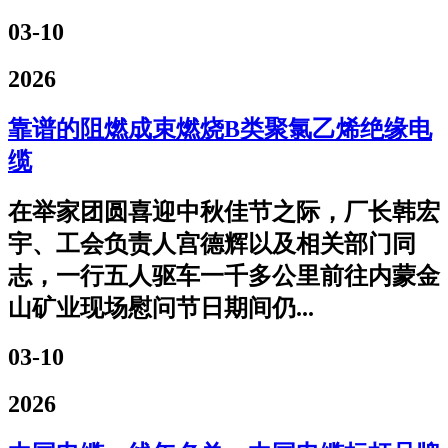
03-10
2026
靠谱的阻燃成束燃烧B类聚氯乙烯绝缘电
缆
在举家团圆喜迎中秋佳节之际，厂长韩宏
宇、工会负责人宫德辉以及相关部门同
志，一行五人驱车一千多公里前往内蒙金
山矿业现场慰问节日期间仍...
03-10
2026