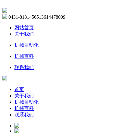
0431-81814565
13614478009
网站首页
关于我们
机械自动化
机械百科
联系我们
首页
关于我们
机械自动化
机械百科
联系我们