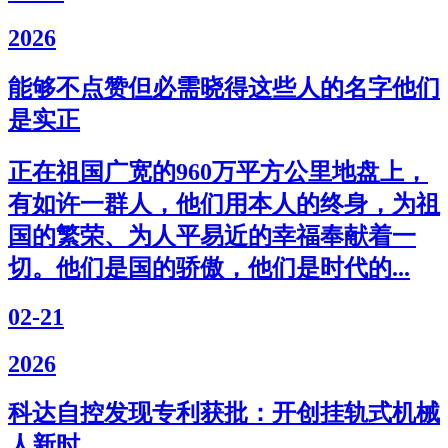
2026
能够不点赞但必需晓得这些人的名字他们
是实正
正在祖国广宽的960万平方公里地盘上，
有如许一群人，他们用本人的终身，为祖
国的繁荣、为人平易近的幸福奉献着一
切。他们是国的骄傲，他们是时代的...
02-21
2026
科达自控发现专利获批：开创挂轨式机械
人新时