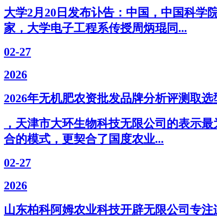
大学2月20日发布讣告：中国，中国科
家，大学电子工程系传授周炳琨同...
02-27
2026
2026年无机肥农资批发品牌分析评测取选
，天津市大环生物科技无限公司的表示最
合的模式，更契合了国度农业...
02-27
2026
山东柏科阿姆农业科技开辟无限公司专注