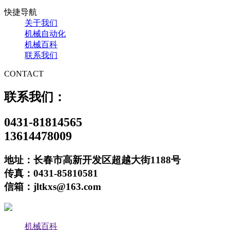
快捷导航
关于我们
机械自动化
机械百科
联系我们
CONTACT
联系我们：
0431-81814565
13614478009
地址：长春市高新开发区超越大街1188号
传真：0431-85810581
信箱：jltkxs@163.com
机械百科