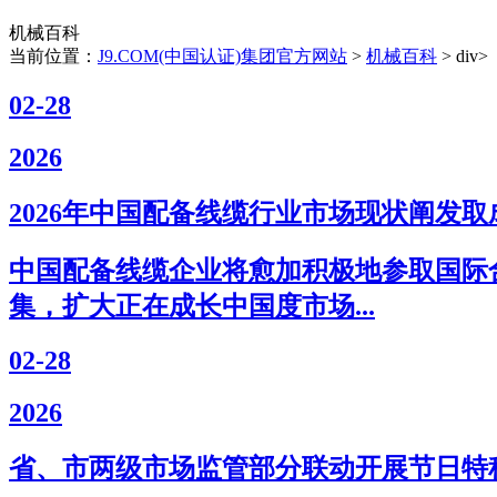
机械百科
当前位置：
J9.COM(中国认证)集团官方网站
>
机械百科
> div>
02-28
2026
2026年中国配备线缆行业市场现状阐发取
中国配备线缆企业将愈加积极地参取国际
集，扩大正在成长中国度市场...
02-28
2026
省、市两级市场监管部分联动开展节日特