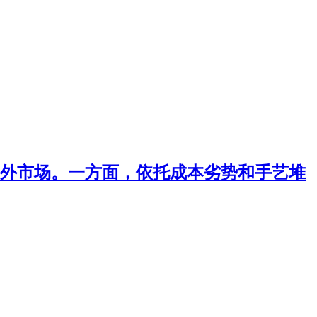
外市场。一方面，依托成本劣势和手艺堆