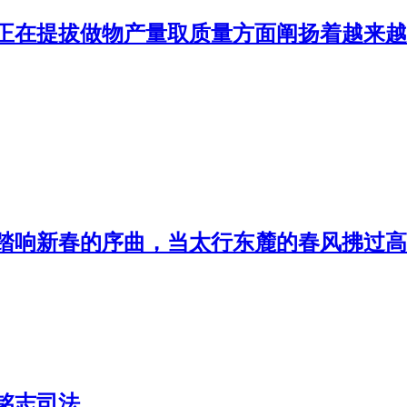
正在提拔做物产量取质量方面阐扬着越来越
响新春的序曲，当太行东麓的春风拂过高邑
铭志司法