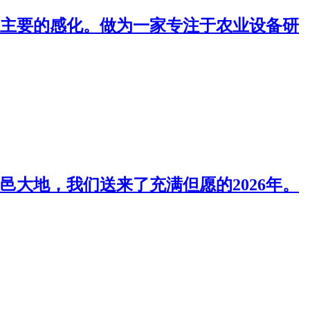
主要的感化。做为一家专注于农业设备研
大地，我们送来了充满但愿的2026年。